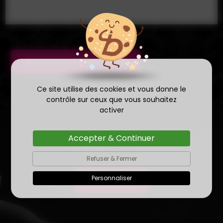
Retour aux évènements
Ce site utilise des cookies et vous donne le
contrôle sur ceux que vous souhaitez
activer
Accepter & Continuer
Avis
clients
Refuser & Fermer
Personnaliser
En lire plus