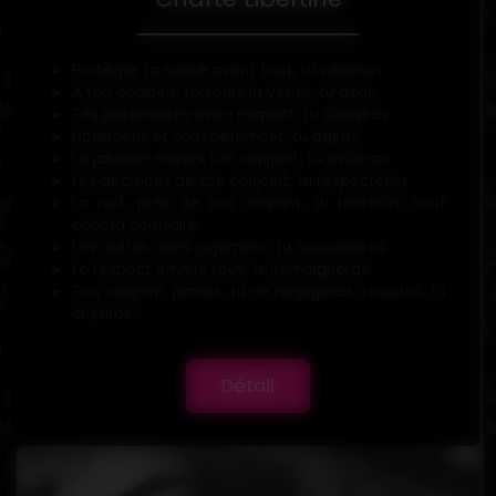
Protéger ta santé avant tout, tu veilleras.
À ton conjoint, toujours la vérité, tu diras.
Tes partenaires avec respect, tu choisiras.
Librement et consciemment, tu agiras.
La jalousie envers ton conjoint, tu éviteras.
Les décisions de ton conjoint, tu respecteras.
La nuit, près de ton conjoint, tu resteras, sauf
accord contraire.
Les autres, sans jugement, tu accueilleras.
Le respect envers tous, tu témoigneras.
Ton conjoint, jamais, tu ne négligeras, toujours, tu
chériras...
Détail