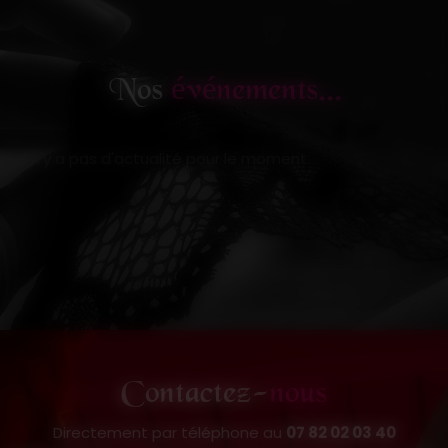
Nos
événements...
Il n'y a pas d'actualité pour le moment.
Contactez-
nous
Directement par téléphone au
07 82 02 03 40