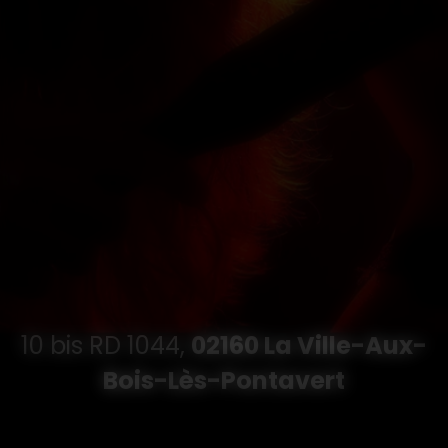
10 bis RD 1044,
02160 La Ville-Aux-
Bois-Lès-Pontavert