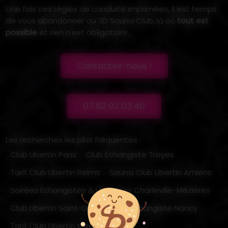
Une fois ces règles de conduite imprimées, il est temps
de vous abandonner au 3D Sauna Club, là où
tout est
possible
et rien n'est obligatoire...
Contactez-nous !
07 82 02 03 40
Les recherches les plus fréquentes :
Club Libertin Paris
Club Échangiste Troyes
Tarif Club Libertin Reims
Sauna Club Libertin Amiens
Soirées Échangistes & Libertines Charleville-Mézières
Club Libertin Saint-Dizier
Club Échangiste Nancy
Tarif Club Libertin Meaux