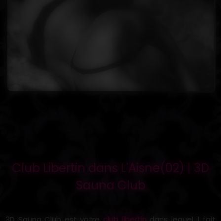
Club Libertin dans L'Aisne(02) | 3D
Sauna Club
3D Sauna Club est votre
club libertin
dans lequel il fait