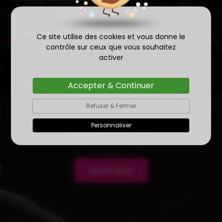
Sauna Club Libertin Beauvais
Soirées Échangistes & Libertines Compiègne
Ce site utilise des cookies et vous donne le
contrôle sur ceux que vous souhaitez
activer
Accepter & Continuer
Refuser & Fermer
Personnaliser
Avis
clients
En lire plus