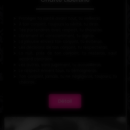
Protéger ta santé avant tout, tu veilleras.
À ton conjoint, toujours la vérité, tu diras.
Tes partenaires avec respect, tu choisiras.
Librement et consciemment, tu agiras.
La jalousie envers ton conjoint, tu éviteras.
Les décisions de ton conjoint, tu respecteras.
La nuit, près de ton conjoint, tu resteras, sauf
accord contraire.
Les autres, sans jugement, tu accueilleras.
Le respect envers tous, tu témoigneras.
Ton conjoint, jamais, tu ne négligeras, toujours, tu
chériras...
Détail