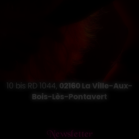
10 bis RD 1044,
02160 La Ville-Aux-
Bois-Lès-Pontavert
Newsletter