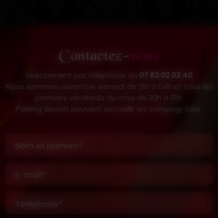
Contactez-
nous
Directement par téléphone au
07 82 02 03 40
Nous sommes ouverts le samedi de 21h à 04h et tous les
premiers vendredis du mois de 20h à 01h.
Parking discret pouvant accueillir les camping-cars.
Nom et prénom*
E-mail*
Téléphone*