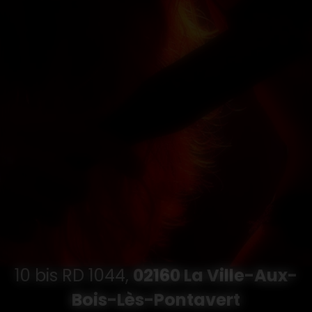
10 bis RD 1044,
02160 La Ville-Aux-
Bois-Lès-Pontavert