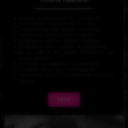
Protéger ta santé avant tout, tu veilleras.
À ton conjoint, toujours la vérité, tu diras.
Tes partenaires avec respect, tu choisiras.
Librement et consciemment, tu agiras.
La jalousie envers ton conjoint, tu éviteras.
Les décisions de ton conjoint, tu respecteras.
La nuit, près de ton conjoint, tu resteras, sauf
accord contraire.
Les autres, sans jugement, tu accueilleras.
Le respect envers tous, tu témoigneras.
Ton conjoint, jamais, tu ne négligeras, toujours, tu
chériras...
Détail