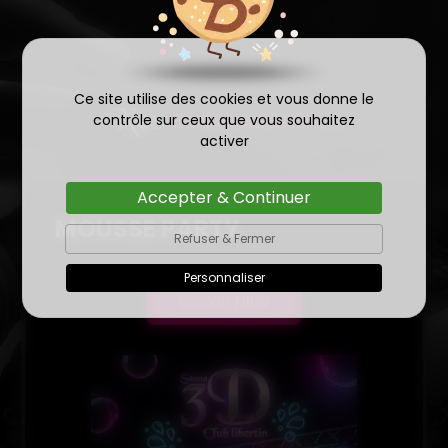
Ce site utilise des cookies et vous donne le
Nos
événements...
contrôle sur ceux que vous souhaitez
activer
Accepter & Continuer
MOUSSE PARTY
Refuser & Fermer
Personnaliser
En voir plus