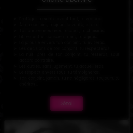
Protéger ta santé avant tout, tu veilleras.
À ton conjoint, toujours la vérité, tu diras.
Tes partenaires avec respect, tu choisiras.
Librement et consciemment, tu agiras.
La jalousie envers ton conjoint, tu éviteras.
Les décisions de ton conjoint, tu respecteras.
La nuit, près de ton conjoint, tu resteras, sauf
accord contraire.
Les autres, sans jugement, tu accueilleras.
Le respect envers tous, tu témoigneras.
Ton conjoint, jamais, tu ne négligeras, toujours, tu
chériras...
Détail