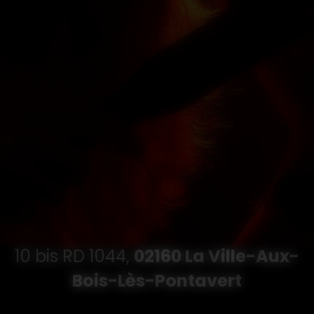
10 bis RD 1044,
02160 La Ville-Aux-
Bois-Lès-Pontavert