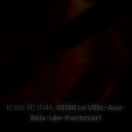
10 bis RD 1044,
02160 La Ville-Aux-
Bois-Lès-Pontavert