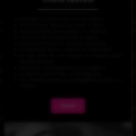
Protéger ta santé avant tout, tu veilleras.
À ton conjoint, toujours la vérité, tu diras.
Tes partenaires avec respect, tu choisiras.
Librement et consciemment, tu agiras.
La jalousie envers ton conjoint, tu éviteras.
Les décisions de ton conjoint, tu respecteras.
La nuit, près de ton conjoint, tu resteras, sauf
accord contraire.
Les autres, sans jugement, tu accueilleras.
Le respect envers tous, tu témoigneras.
Ton conjoint, jamais, tu ne négligeras, toujours, tu
chériras...
Détail